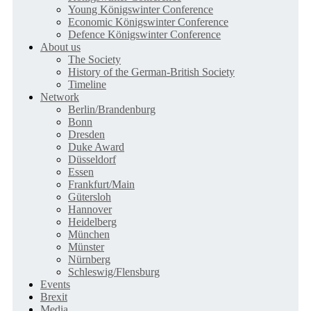
Young Königswinter Conference
Economic Königswinter Conference
Defence Königswinter Conference
About us
The Society
History of the German-British Society
Timeline
Network
Berlin/Brandenburg
Bonn
Dresden
Duke Award
Düsseldorf
Essen
Frankfurt/Main
Gütersloh
Hannover
Heidelberg
München
Münster
Nürnberg
Schleswig/Flensburg
Events
Brexit
Media