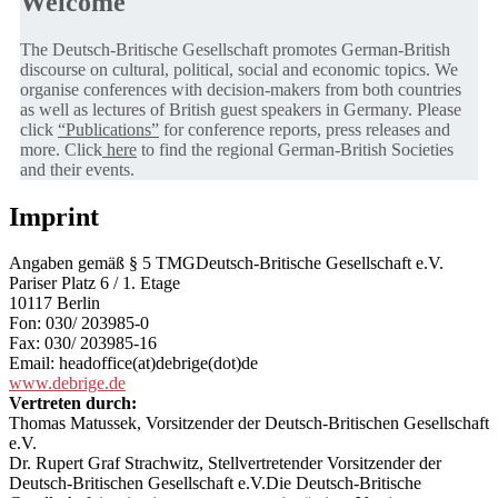
Welcome
The Deutsch-Britische Gesellschaft promotes German-British
discourse on cultural, political, social and economic topics. We
organise conferences with decision-makers from both countries
as well as lectures of British guest speakers in Germany. Please
click
“Publications”
for conference reports, press releases and
more. Click
here
to find the regional German-British Societies
and their events.
Imprint
Angaben gemäß § 5 TMGDeutsch-Britische Gesellschaft e.V.
Pariser Platz 6 / 1. Etage
10117 Berlin
Fon: 030/ 203985-0
Fax: 030/ 203985-16
Email: headoffice(at)debrige(dot)de
www.debrige.de
Vertreten durch:
Thomas Matussek, Vorsitzender der Deutsch-Britischen Gesellschaft
e.V.
Dr. Rupert Graf Strachwitz, Stellvertretender Vorsitzender der
Deutsch-Britischen Gesellschaft e.V.Die Deutsch-Britische