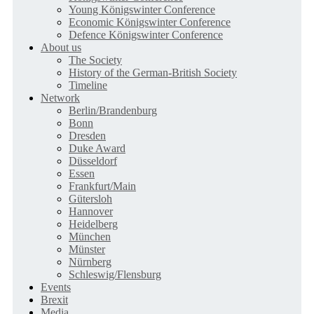
Young Königswinter Conference
Economic Königswinter Conference
Defence Königswinter Conference
About us
The Society
History of the German-British Society
Timeline
Network
Berlin/Brandenburg
Bonn
Dresden
Duke Award
Düsseldorf
Essen
Frankfurt/Main
Gütersloh
Hannover
Heidelberg
München
Münster
Nürnberg
Schleswig/Flensburg
Events
Brexit
Media