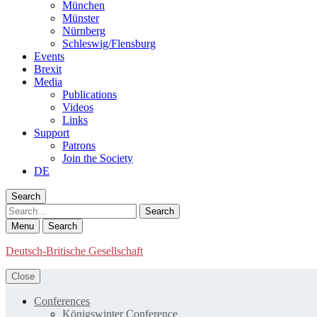
München
Münster
Nürnberg
Schleswig/Flensburg
Events
Brexit
Media
Publications
Videos
Links
Support
Patrons
Join the Society
DE
Search
Search
Menu
Search
Deutsch-Britische Gesellschaft
Close
Conferences
Königswinter Conference