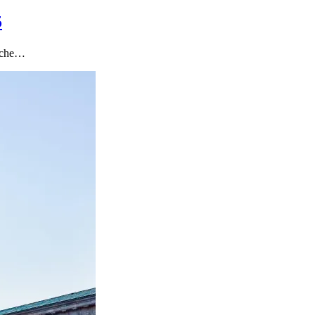
5
tische…