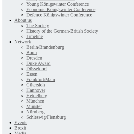
Young Königswinter Conference
Economic Königswinter Conference
Defence Königswinter Conference
About us
The Society
History of the German-British Society
Timeline
Network
Berlin/Brandenburg
Bonn
Dresden
Duke Award
Düsseldorf
Essen
Frankfurt/Main
Gütersloh
Hannover
Heidelberg
München
Münster
Nürnberg
Schleswig/Flensburg
Events
Brexit
Media