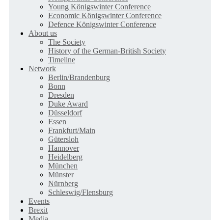
Young Königswinter Conference
Economic Königswinter Conference
Defence Königswinter Conference
About us
The Society
History of the German-British Society
Timeline
Network
Berlin/Brandenburg
Bonn
Dresden
Duke Award
Düsseldorf
Essen
Frankfurt/Main
Gütersloh
Hannover
Heidelberg
München
Münster
Nürnberg
Schleswig/Flensburg
Events
Brexit
Media