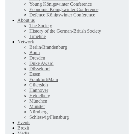
Young Königswinter Conference
Economic Königswinter Conference
Defence Königswinter Conference
About us
The Society
History of the German-British Society
Timeline
Network
Berlin/Brandenburg
Bonn
Dresden
Duke Award
Düsseldorf
Essen
Frankfurt/Main
Gütersloh
Hannover
Heidelberg
München
Münster
Nürnberg
Schleswig/Flensburg
Events
Brexit
Media