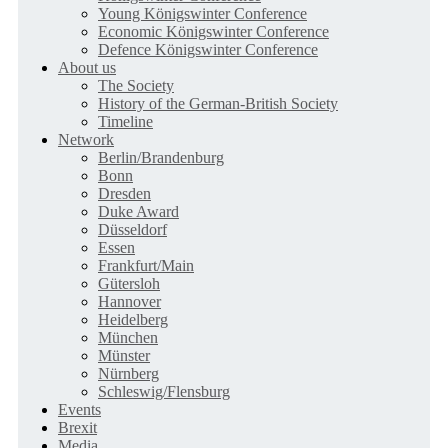
Young Königswinter Conference
Economic Königswinter Conference
Defence Königswinter Conference
About us
The Society
History of the German-British Society
Timeline
Network
Berlin/Brandenburg
Bonn
Dresden
Duke Award
Düsseldorf
Essen
Frankfurt/Main
Gütersloh
Hannover
Heidelberg
München
Münster
Nürnberg
Schleswig/Flensburg
Events
Brexit
Media