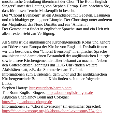
musikalische Gestaltung übernimmt der Chor “The Bonn English
Singers” unter der Leitung von Stephen Harrap. Bitte beachten Sie,
dass für diesen Termin Maskenpflicht besteht.
Der “Choral Evensong” ist ein Abendgebet mit Gebeten, Lesungen
und reichhaltiger gesungener Liturgie. Der Chor singt unter anderem
das Magnificat, das Nunc Dimittis und ein “Anthem”.
Der Gottesdienst findet in englischer Sprache statt und ein Heft mit
allen Texten steht zur Verfügung.
All Saints ist die anglikanische Kirchengemeinde Kölns und gehört
zur Diözese von Europa der Kirche von England. Deshalb freuen
wir uns besonders, den “Choral Evensong” in englischer Sprache
anzubieten und damit einen Bestandteil der anglikanischen Liturgie
sowie unsere Kirchengemeinde näher bekannt zu machen. Neben
den Gottesdiensten (sonntags um 11.45 Uhr) finden weitere
Aktivitäten statt, z.B. das Sommerfest am 11. Juni.
Informationen zum Dirigenten, dem Chor und der anglikanischen
Kirchengemeinde Bonn und Köln finden sich unter folgenden
Links:
Stephen Harrap:
https://stephen-harrap.com
The Bonn English Singers:
https://bonnenglishsingers.de
Anglican Chaplaincy Bonn and Cologne:
https://anglicanbonncologne.de
Informationen zu “Choral Evensong” (in englischer Sprache):
https://choralevensong.org/uk/about-choral-evensong-724.php