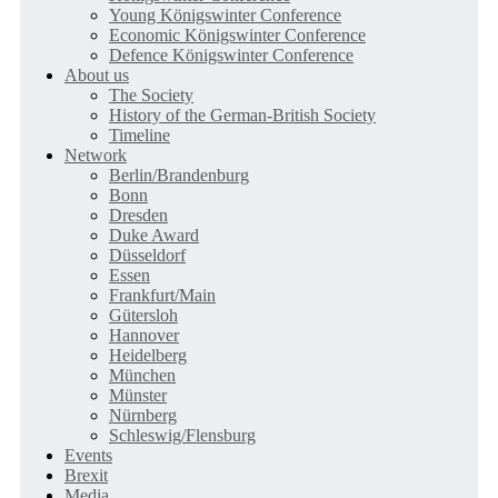
Young Königswinter Conference
Economic Königswinter Conference
Defence Königswinter Conference
About us
The Society
History of the German-British Society
Timeline
Network
Berlin/Brandenburg
Bonn
Dresden
Duke Award
Düsseldorf
Essen
Frankfurt/Main
Gütersloh
Hannover
Heidelberg
München
Münster
Nürnberg
Schleswig/Flensburg
Events
Brexit
Media