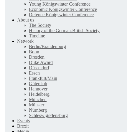
Young Königswinter Conference
Economic Königswinter Conference
Defence Königswinter Conference
About us
The Society
History of the German-British Society
Timeline
Network
Berlin/Brandenburg
Bonn
Dresden
Duke Award
Düsseldorf
Essen
Frankfurt/Main
Gütersloh
Hannover
Heidelberg
München
Münster
Nürnberg
Schleswig/Flensburg
Events
Brexit
Media