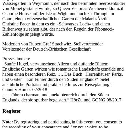
Wassergarten in Weymouth, der nach den berühmten Seerosenbilder
von Monet gestaltet wurde, zu Queen Victorias Wochenenddomizil
Osborne House auf der Isle of Wight und auch zu Througham
Court, einem wissenschaftlichen Garten der Malaria-Ärztin
Christine Facer, in dem es ein »Schwarzes Loch« und einen
Birkenweg zu sehen gibt, der nach den Regeln der Fibonacci-
Zahlenfolge angelegt wurde.
Moderiert von Rupert Graf Strachwitz, Stellvertretender
Vorsitzender der Deutsch-Britischen Gesellschaft
Pressestimmen:
„Sanfte Hügel, verwunschene Alleen und duftende Blüten:
Englische Gärten wirken wie romantische Landschaftsgemälde und
haben einen besonderen Reiz. …. Das Buch „Herrenhäuser, Parks,
und Gärten – Ein Führer durch den Süden Englands“ bietet
ausführliche Porträts und praktische Infos zur Reiseplanung.“
Country Homes 02/2018
„ … führen charmant und anekdotenreich durch den Süden
Englands, der sie spürbar begeistert.“ HörZu und GONG 08/2017
Register
Note:
By registering and participating in this event, you consent to
the recording of your appearance and / or your voice, to be