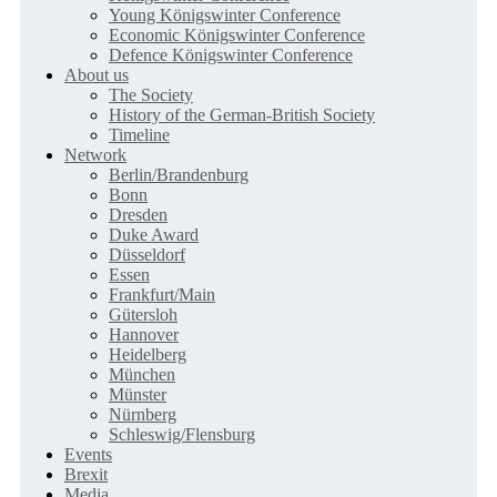
Young Königswinter Conference
Economic Königswinter Conference
Defence Königswinter Conference
About us
The Society
History of the German-British Society
Timeline
Network
Berlin/Brandenburg
Bonn
Dresden
Duke Award
Düsseldorf
Essen
Frankfurt/Main
Gütersloh
Hannover
Heidelberg
München
Münster
Nürnberg
Schleswig/Flensburg
Events
Brexit
Media