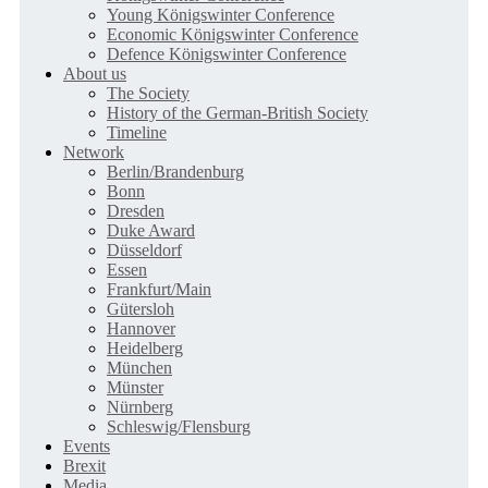
Young Königswinter Conference
Economic Königswinter Conference
Defence Königswinter Conference
About us
The Society
History of the German-British Society
Timeline
Network
Berlin/Brandenburg
Bonn
Dresden
Duke Award
Düsseldorf
Essen
Frankfurt/Main
Gütersloh
Hannover
Heidelberg
München
Münster
Nürnberg
Schleswig/Flensburg
Events
Brexit
Media