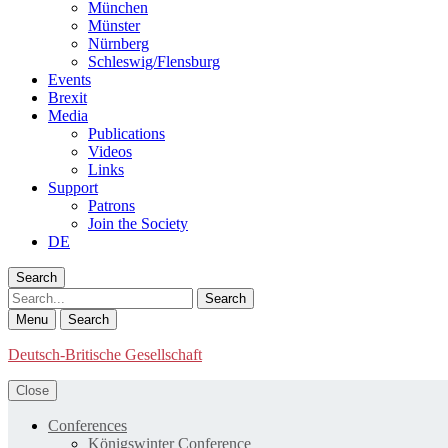
München
Münster
Nürnberg
Schleswig/Flensburg
Events
Brexit
Media
Publications
Videos
Links
Support
Patrons
Join the Society
DE
Search
Search
Menu
Search
Deutsch-Britische Gesellschaft
Close
Conferences
Königswinter Conference