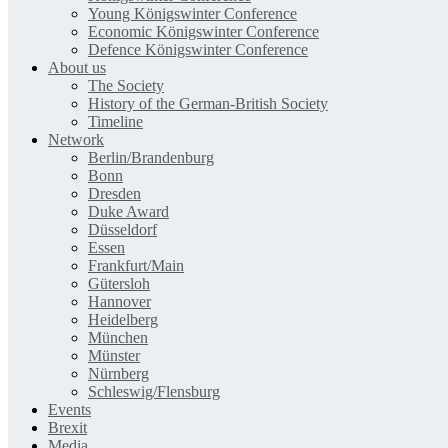
Young Königswinter Conference
Economic Königswinter Conference
Defence Königswinter Conference
About us
The Society
History of the German-British Society
Timeline
Network
Berlin/Brandenburg
Bonn
Dresden
Duke Award
Düsseldorf
Essen
Frankfurt/Main
Gütersloh
Hannover
Heidelberg
München
Münster
Nürnberg
Schleswig/Flensburg
Events
Brexit
Media