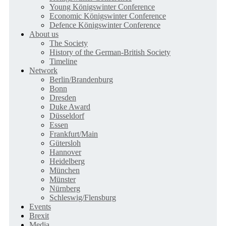
Young Königswinter Conference
Economic Königswinter Conference
Defence Königswinter Conference
About us
The Society
History of the German-British Society
Timeline
Network
Berlin/Brandenburg
Bonn
Dresden
Duke Award
Düsseldorf
Essen
Frankfurt/Main
Gütersloh
Hannover
Heidelberg
München
Münster
Nürnberg
Schleswig/Flensburg
Events
Brexit
Media