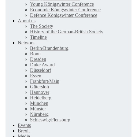
Young Königswinter Conference
Economic Königswinter Conference
Defence Königswinter Conference
About us
The Society
History of the German-British Society
Timeline
Network
Berlin/Brandenburg
Bonn
Dresden
Duke Award
Düsseldorf
Essen
Frankfurt/Main
Gütersloh
Hannover
Heidelberg
München
Münster
Nürnberg
Schleswig/Flensburg
Events
Brexit
Media