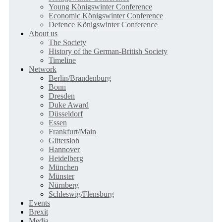
Young Königswinter Conference
Economic Königswinter Conference
Defence Königswinter Conference
About us
The Society
History of the German-British Society
Timeline
Network
Berlin/Brandenburg
Bonn
Dresden
Duke Award
Düsseldorf
Essen
Frankfurt/Main
Gütersloh
Hannover
Heidelberg
München
Münster
Nürnberg
Schleswig/Flensburg
Events
Brexit
Media