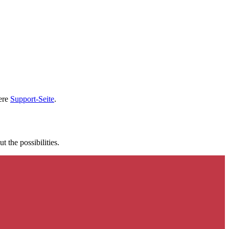
sere
Support-Seite
.
t the possibilities.