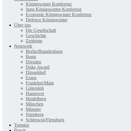
Königswinter Konferenz
Jung Königswinter Konferenz
Economic Königswinter Konferenz
Defence Königswinter
Über uns
Die Gesellschaft
Geschichte
Zeitleiste
Netzwerk
Berlin/Brandenburg
Bonn
Dresden
Duke Award
Düsseldorf
Essen
Frankfurt/Main
Gütersloh
Hannover
Heidelberg
München
Münster
Nürnberg
Schleswig/Flensburg
Termine
Brexit