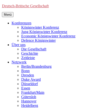
Deutsch-Britische Gesellschaft
Menü
Konferenzen
Königswinter Konferenz
Jung Königswinter Konferenz
Economic Königswinter Konferenz
Defence Königswinter
Über uns
Die Gesellschaft
Geschichte
Zeitleiste
Netzwerk
Berlin/Brandenburg
Bonn
Dresden
Duke Award
Düsseldorf
Essen
Frankfurt/Main
Gütersloh
Hannover
Heidelberg