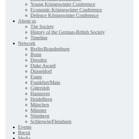
Young Königswinter Conference
Economic Königswinter Conference
Defence Königswinter Conference
About us
The Society
History of the German-British Society
Timeline
Network
Berlin/Brandenburg
Bonn
Dresden
Duke Award
Düsseldorf
Essen
Frankfurt/Main
Gütersloh
Hannover
Heidelberg
München
Münster
Nürnberg
Schleswig/Flensburg
Events
Brexit
Media