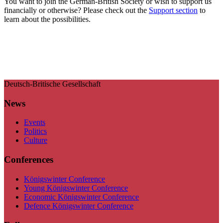
You want to join the German-British Society or wish to support us
financially or otherwise? Please check out the
Support section
to
learn about the possibilities.
Deutsch-Britische Gesellschaft
News
Events
Politics
Culture
Conferences
Königswinter Conference
Young Königswinter Conference
Economic Königswinter Conference
Defence Königswinter Conference