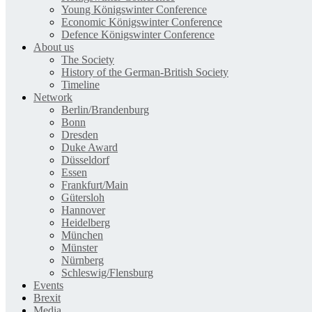
Young Königswinter Conference
Economic Königswinter Conference
Defence Königswinter Conference
About us
The Society
History of the German-British Society
Timeline
Network
Berlin/Brandenburg
Bonn
Dresden
Duke Award
Düsseldorf
Essen
Frankfurt/Main
Gütersloh
Hannover
Heidelberg
München
Münster
Nürnberg
Schleswig/Flensburg
Events
Brexit
Media