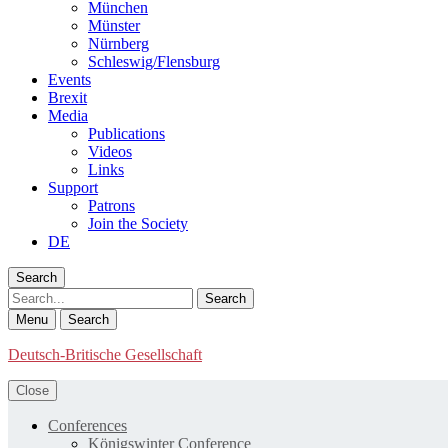
München
Münster
Nürnberg
Schleswig/Flensburg
Events
Brexit
Media
Publications
Videos
Links
Support
Patrons
Join the Society
DE
Search
Search
Menu
Search
Deutsch-Britische Gesellschaft
Close
Conferences
Königswinter Conference