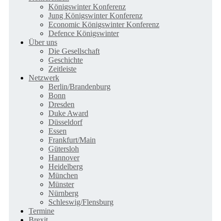
Königswinter Konferenz
Jung Königswinter Konferenz
Economic Königswinter Konferenz
Defence Königswinter
Über uns
Die Gesellschaft
Geschichte
Zeitleiste
Netzwerk
Berlin/Brandenburg
Bonn
Dresden
Duke Award
Düsseldorf
Essen
Frankfurt/Main
Gütersloh
Hannover
Heidelberg
München
Münster
Nürnberg
Schleswig/Flensburg
Termine
Brexit