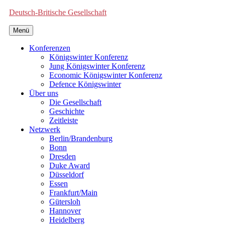
Deutsch-Britische Gesellschaft
Menü
Konferenzen
Königswinter Konferenz
Jung Königswinter Konferenz
Economic Königswinter Konferenz
Defence Königswinter
Über uns
Die Gesellschaft
Geschichte
Zeitleiste
Netzwerk
Berlin/Brandenburg
Bonn
Dresden
Duke Award
Düsseldorf
Essen
Frankfurt/Main
Gütersloh
Hannover
Heidelberg