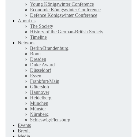
Young Königswinter Conference
Economic Königswinter Conference
Defence Königswinter Conference
About us
The Society
History of the German-British Society
Timeline
Network
Berlin/Brandenburg
Bonn
Dresden
Duke Award
Düsseldorf
Essen
Frankfurt/Main
Gütersloh
Hannover
Heidelberg
München
Münster
Nürnberg
Schleswig/Flensburg
Events
Brexit
Media