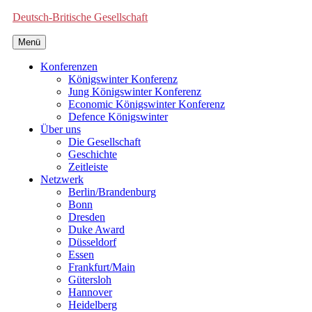
Deutsch-Britische Gesellschaft
Menü
Konferenzen
Königswinter Konferenz
Jung Königswinter Konferenz
Economic Königswinter Konferenz
Defence Königswinter
Über uns
Die Gesellschaft
Geschichte
Zeitleiste
Netzwerk
Berlin/Brandenburg
Bonn
Dresden
Duke Award
Düsseldorf
Essen
Frankfurt/Main
Gütersloh
Hannover
Heidelberg