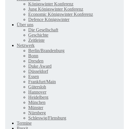
Königswinter Konferenz
Jung Königswinter Konferenz
Economic Königswinter Konferenz
Defence Königswinter
Über uns
Die Gesellschaft
Geschichte
Zeitleiste
Netzwerk
Berlin/Brandenburg
Bonn
Dresden
Duke Award
Düsseldorf
Essen
Frankfurt/Main
Gütersloh
Hannover
Heidelberg
München
Münster
Nürnberg
Schleswig/Flensburg
Termine
Brexit