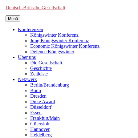
Deutsch-Britische Gesellschaft
Menü
Konferenzen
Königswinter Konferenz
Jung Königswinter Konferenz
Economic Königswinter Konferenz
Defence Königswinter
Über uns
Die Gesellschaft
Geschichte
Zeitleiste
Netzwerk
Berlin/Brandenburg
Bonn
Dresden
Duke Award
Düsseldorf
Essen
Frankfurt/Main
Gütersloh
Hannover
Heidelberg