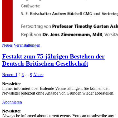
Neues
Veranstaltungen
Festakt zum 75-jährigen Bestehen der
Deutsch-Britischen Gesellschaft
Seitennummerierung
Neuere
Seite
Seite
Seite
Seite
Ältere
Neuere
1
2
3
…
9
Ältere
Beiträge
Beiträge
der
Newsletter
Immer informiert über laufende Veranstaltungen. Sie können den
Beiträge
Newsletter jederzeit ohne Angabe von Gründen wieder abbestellen.
Abonnieren
Newsletter
Always be informed about current events. You can unsubscribe any