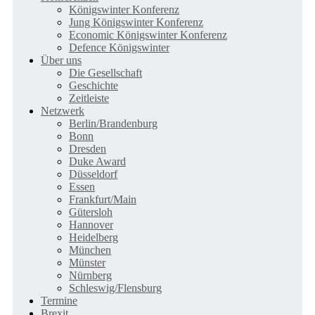
Königswinter Konferenz
Jung Königswinter Konferenz
Economic Königswinter Konferenz
Defence Königswinter
Über uns
Die Gesellschaft
Geschichte
Zeitleiste
Netzwerk
Berlin/Brandenburg
Bonn
Dresden
Duke Award
Düsseldorf
Essen
Frankfurt/Main
Gütersloh
Hannover
Heidelberg
München
Münster
Nürnberg
Schleswig/Flensburg
Termine
Brexit