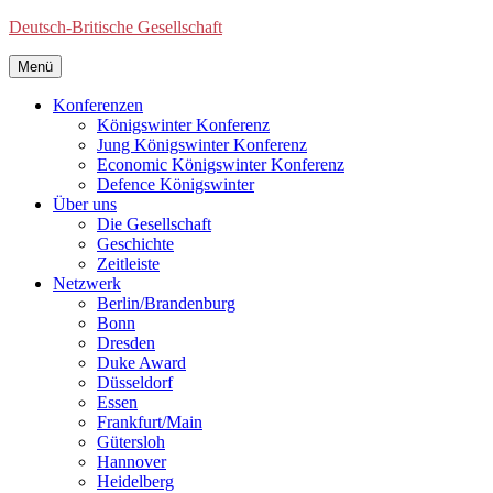
Deutsch-Britische Gesellschaft
Menü
Konferenzen
Königswinter Konferenz
Jung Königswinter Konferenz
Economic Königswinter Konferenz
Defence Königswinter
Über uns
Die Gesellschaft
Geschichte
Zeitleiste
Netzwerk
Berlin/Brandenburg
Bonn
Dresden
Duke Award
Düsseldorf
Essen
Frankfurt/Main
Gütersloh
Hannover
Heidelberg