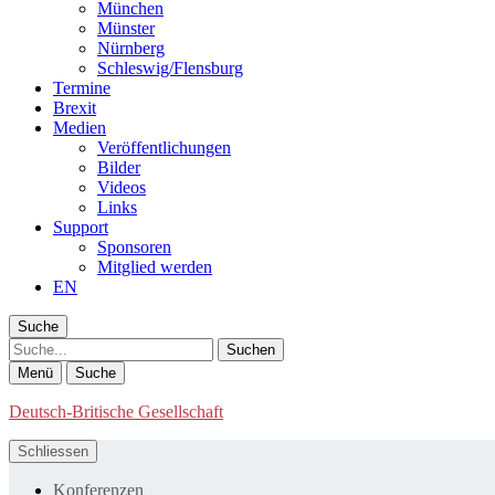
München
Münster
Nürnberg
Schleswig/Flensburg
Termine
Brexit
Medien
Veröffentlichungen
Bilder
Videos
Links
Support
Sponsoren
Mitglied werden
EN
Suche
Suche
Menü
Suche
Deutsch-Britische Gesellschaft
Schliessen
Konferenzen