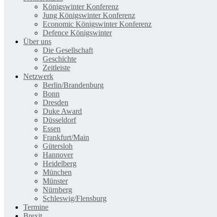
Königswinter Konferenz
Jung Königswinter Konferenz
Economic Königswinter Konferenz
Defence Königswinter
Über uns
Die Gesellschaft
Geschichte
Zeitleiste
Netzwerk
Berlin/Brandenburg
Bonn
Dresden
Duke Award
Düsseldorf
Essen
Frankfurt/Main
Gütersloh
Hannover
Heidelberg
München
Münster
Nürnberg
Schleswig/Flensburg
Termine
Brexit