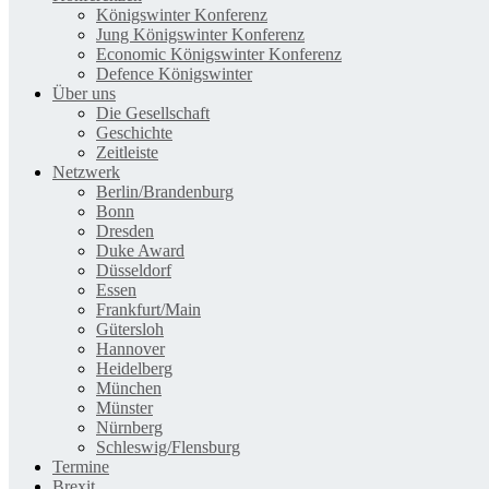
Königswinter Konferenz
Jung Königswinter Konferenz
Economic Königswinter Konferenz
Defence Königswinter
Über uns
Die Gesellschaft
Geschichte
Zeitleiste
Netzwerk
Berlin/Brandenburg
Bonn
Dresden
Duke Award
Düsseldorf
Essen
Frankfurt/Main
Gütersloh
Hannover
Heidelberg
München
Münster
Nürnberg
Schleswig/Flensburg
Termine
Brexit