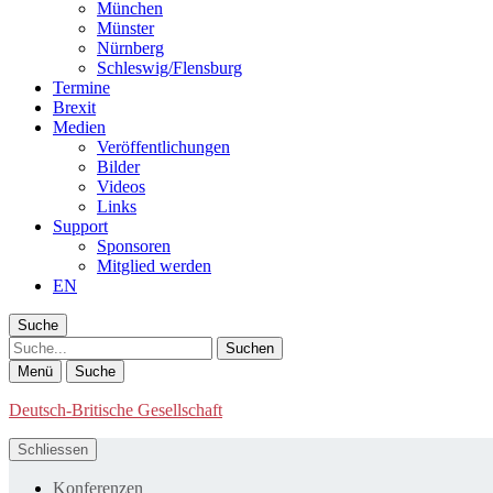
München
Münster
Nürnberg
Schleswig/Flensburg
Termine
Brexit
Medien
Veröffentlichungen
Bilder
Videos
Links
Support
Sponsoren
Mitglied werden
EN
Suche
Suche
Menü
Suche
Deutsch-Britische Gesellschaft
Schliessen
Konferenzen