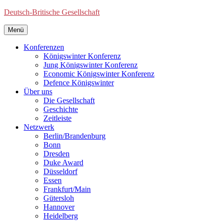
Deutsch-Britische Gesellschaft
Menü
Konferenzen
Königswinter Konferenz
Jung Königswinter Konferenz
Economic Königswinter Konferenz
Defence Königswinter
Über uns
Die Gesellschaft
Geschichte
Zeitleiste
Netzwerk
Berlin/Brandenburg
Bonn
Dresden
Duke Award
Düsseldorf
Essen
Frankfurt/Main
Gütersloh
Hannover
Heidelberg