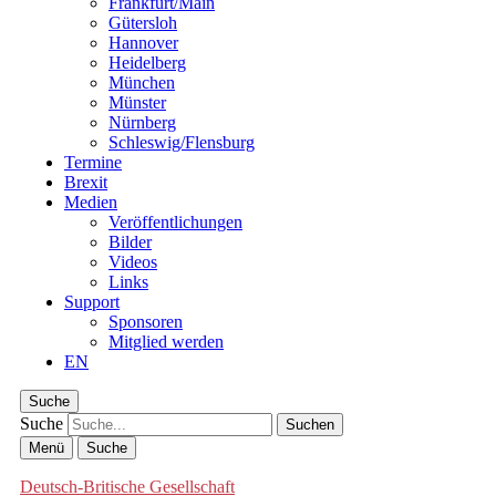
Frankfurt/Main
Gütersloh
Hannover
Heidelberg
München
Münster
Nürnberg
Schleswig/Flensburg
Termine
Brexit
Medien
Veröffentlichungen
Bilder
Videos
Links
Support
Sponsoren
Mitglied werden
EN
Suche
Suche
Menü
Suche
Deutsch-Britische Gesellschaft