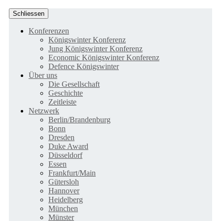
Schliessen
Konferenzen
Königswinter Konferenz
Jung Königswinter Konferenz
Economic Königswinter Konferenz
Defence Königswinter
Über uns
Die Gesellschaft
Geschichte
Zeitleiste
Netzwerk
Berlin/Brandenburg
Bonn
Dresden
Duke Award
Düsseldorf
Essen
Frankfurt/Main
Gütersloh
Hannover
Heidelberg
München
Münster