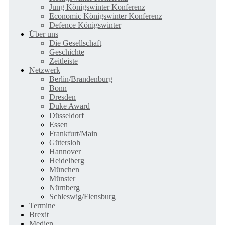
Jung Königswinter Konferenz
Economic Königswinter Konferenz
Defence Königswinter
Über uns
Die Gesellschaft
Geschichte
Zeitleiste
Netzwerk
Berlin/Brandenburg
Bonn
Dresden
Duke Award
Düsseldorf
Essen
Frankfurt/Main
Gütersloh
Hannover
Heidelberg
München
Münster
Nürnberg
Schleswig/Flensburg
Termine
Brexit
Medien