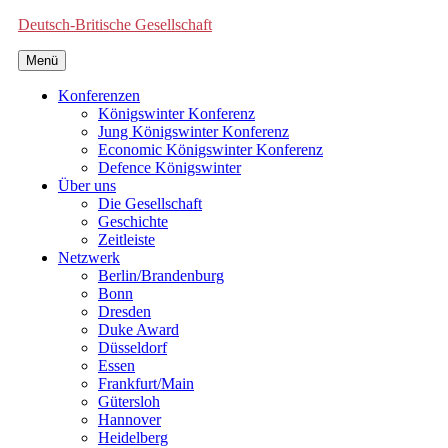
Deutsch-Britische Gesellschaft
Menü
Konferenzen
Königswinter Konferenz
Jung Königswinter Konferenz
Economic Königswinter Konferenz
Defence Königswinter
Über uns
Die Gesellschaft
Geschichte
Zeitleiste
Netzwerk
Berlin/Brandenburg
Bonn
Dresden
Duke Award
Düsseldorf
Essen
Frankfurt/Main
Gütersloh
Hannover
Heidelberg