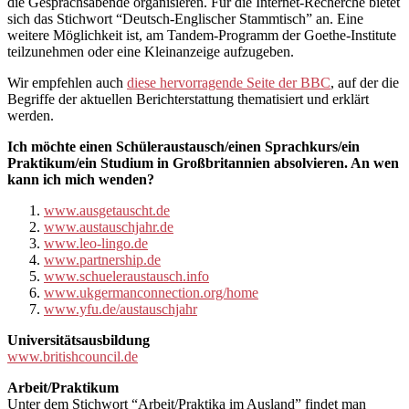
die Gesprächsabende organisieren. Für die Internet-Recherche bietet
sich das Stichwort “Deutsch-Englischer Stammtisch” an. Eine
weitere Möglichkeit ist, am Tandem-Programm der Goethe-Institute
teilzunehmen oder eine Kleinanzeige aufzugeben.
Wir empfehlen auch
diese hervorragende Seite der BBC
, auf der die
Begriffe der aktuellen Berichterstattung thematisiert und erklärt
werden.
Ich möchte einen Schüleraustausch/einen Sprachkurs/ein
Praktikum/ein Studium in Großbritannien absolvieren. An wen
kann ich mich wenden?
www.ausgetauscht.de
www.austauschjahr.de
www.leo-lingo.de
www.partnership.de
www.schueleraustausch.info
www.ukgermanconnection.org/home
www.yfu.de/austauschjahr
Universitätsausbildung
www.britishcouncil.de
Arbeit/Praktikum
Unter dem Stichwort “Arbeit/Praktika im Ausland” findet man