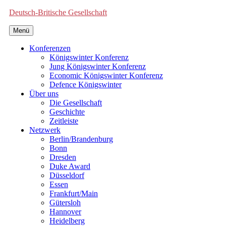
Deutsch-Britische Gesellschaft
Menü
Konferenzen
Königswinter Konferenz
Jung Königswinter Konferenz
Economic Königswinter Konferenz
Defence Königswinter
Über uns
Die Gesellschaft
Geschichte
Zeitleiste
Netzwerk
Berlin/Brandenburg
Bonn
Dresden
Duke Award
Düsseldorf
Essen
Frankfurt/Main
Gütersloh
Hannover
Heidelberg