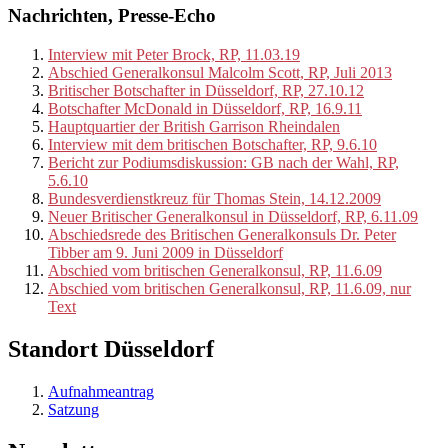
Nachrichten, Presse-Echo
Interview mit Peter Brock, RP, 11.03.19
Abschied Generalkonsul Malcolm Scott, RP, Juli 2013
Britischer Botschafter in Düsseldorf, RP, 27.10.12
Botschafter McDonald in Düsseldorf, RP, 16.9.11
Hauptquartier der British Garrison Rheindalen
Interview mit dem britischen Botschafter, RP, 9.6.10
Bericht zur Podiumsdiskussion: GB nach der Wahl, RP,
5.6.10
Bundesverdienstkreuz für Thomas Stein, 14.12.2009
Neuer Britischer Generalkonsul in Düsseldorf, RP, 6.11.09
Abschiedsrede des Britischen Generalkonsuls Dr. Peter
Tibber am 9. Juni 2009 in Düsseldorf
Abschied vom britischen Generalkonsul, RP, 11.6.09
Abschied vom britischen Generalkonsul, RP, 11.6.09, nur
Text
Standort Düsseldorf
Aufnahmeantrag
Satzung