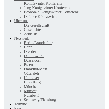
Königswinter Konferenz
Jung Königswinter Konferenz
Economic Königswinter Konferenz
Defence Königswinter
Über uns
Die Gesellschaft
Geschichte
Zeitleiste
Netzwerk
Berlin/Brandenburg
Bonn
Dresden
Duke Award
Düsseldorf
Essen
Frankfurt/Main
Gütersloh
Hannover
Heidelberg
München
Münster
Nürnberg
Schleswig/Flensburg
Termine
Brexit