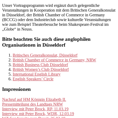
Unser Vortragsprogramm wird ergänzt durch gelegentliche
Veranstaltungen in Kooperation mit dem Britischen Generalkonsulat
in Düsseldorf, der British Chamber of Commerce in Germany
(BCCG) oder dem Industrieclub sowie kulturelle Veranstaltungen
wie zum Beispiel Theaterbesuche beim Shakespeare-Festival im
„Globe“ in Neuss.
Bitte beachten Sie auch diese anglophilen
Organisationen in Düsseldorf
Britisches Generalkonsulat, Düsseldorf
British Chamber of Commerce in Germany, NRW
British Business Club Düsseldorf
British Women’s Club Düsseldorf
International English Library
English Speakers’ Circle
Impressionen
Nachruf auf HM Königin Elizabeth II.
Pressemitteilung des Landtags NRW
Interview mit Peter Brock, RP, 11.03.19
Interview mit Peter Brock, WDR, 12.03.19