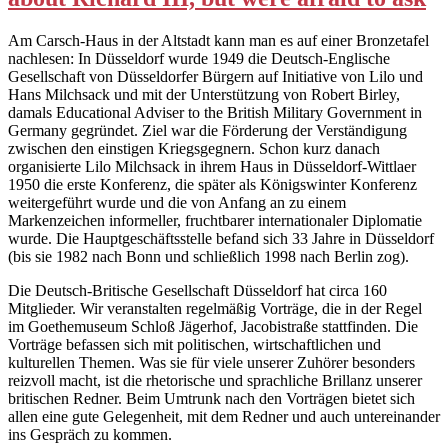
Am Carsch-Haus in der Altstadt kann man es auf einer Bronzetafel
nachlesen: In Düsseldorf wurde 1949 die Deutsch-Englische
Gesellschaft von Düsseldorfer Bürgern auf Initiative von Lilo und
Hans Milchsack und mit der Unterstützung von Robert Birley,
damals Educational Adviser to the British Military Government in
Germany gegründet. Ziel war die Förderung der Verständigung
zwischen den einstigen Kriegsgegnern. Schon kurz danach
organisierte Lilo Milchsack in ihrem Haus in Düsseldorf-Wittlaer
1950 die erste Konferenz, die später als Königswinter Konferenz
weitergeführt wurde und die von Anfang an zu einem
Markenzeichen informeller, fruchtbarer internationaler Diplomatie
wurde. Die Hauptgeschäftsstelle befand sich 33 Jahre in Düsseldorf
(bis sie 1982 nach Bonn und schließlich 1998 nach Berlin zog).
Die Deutsch-Britische Gesellschaft Düsseldorf hat circa 160
Mitglieder. Wir veranstalten regelmäßig Vorträge, die in der Regel
im Goethemuseum Schloß Jägerhof, Jacobistraße stattfinden. Die
Vorträge befassen sich mit politischen, wirtschaftlichen und
kulturellen Themen. Was sie für viele unserer Zuhörer besonders
reizvoll macht, ist die rhetorische und sprachliche Brillanz unserer
britischen Redner. Beim Umtrunk nach den Vorträgen bietet sich
allen eine gute Gelegenheit, mit dem Redner und auch untereinander
ins Gespräch zu kommen.