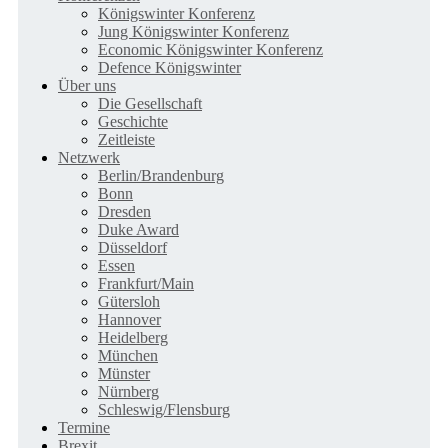
Königswinter Konferenz
Jung Königswinter Konferenz
Economic Königswinter Konferenz
Defence Königswinter
Über uns
Die Gesellschaft
Geschichte
Zeitleiste
Netzwerk
Berlin/Brandenburg
Bonn
Dresden
Duke Award
Düsseldorf
Essen
Frankfurt/Main
Gütersloh
Hannover
Heidelberg
München
Münster
Nürnberg
Schleswig/Flensburg
Termine
Brexit