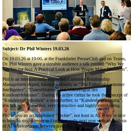
Subject: Dr Phil Winters 19.03.26
On 19.03.26 at 19:00, at the Frankfurter PresseClub and on Teams,
Dr. Phil Winters gave a sizeable audience a talk entitled “Why We
Say Yes (or No): A Practical Look at How People Make Decisions”.
Phil is an internationally renowned Customer Relationship
Management expert, known variously as “The Father of Customer
Intelligence”, “Datenflüsterer” and “Choreograf des
Kundenerlebnisses”. During his active career he took the concept of
“Kundenzufriedenheit” a stage further, to “Kundenbegeisterung”.
His talk was interactive, very instructive and highly entertaining.
Phil is also an accomplished “Techie”, not least in AI. If we’re nice
to him, he might return to Frankfurt early next year with an analysis
of AI developments between now and then.