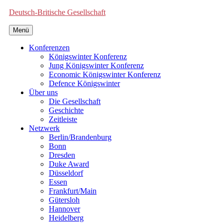
Deutsch-Britische Gesellschaft
Menü
Konferenzen
Königswinter Konferenz
Jung Königswinter Konferenz
Economic Königswinter Konferenz
Defence Königswinter
Über uns
Die Gesellschaft
Geschichte
Zeitleiste
Netzwerk
Berlin/Brandenburg
Bonn
Dresden
Duke Award
Düsseldorf
Essen
Frankfurt/Main
Gütersloh
Hannover
Heidelberg