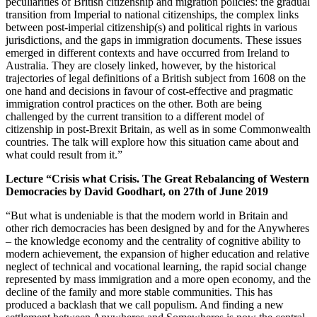
peculiarities of British citizenship and migration policies: the gradual
transition from Imperial to national citizenships, the complex links
between post-imperial citizenship(s) and political rights in various
jurisdictions, and the gaps in immigration documents. These issues
emerged in different contexts and have occurred from Ireland to
Australia. They are closely linked, however, by the historical
trajectories of legal definitions of a British subject from 1608 on the
one hand and decisions in favour of cost-effective and pragmatic
immigration control practices on the other. Both are being
challenged by the current transition to a different model of
citizenship in post-Brexit Britain, as well as in some Commonwealth
countries. The talk will explore how this situation came about and
what could result from it.”
Lecture “Crisis what Crisis. The Great Rebalancing of Western
Democracies by David Goodhart, on 27th of June 2019
“But what is undeniable is that the modern world in Britain and
other rich democracies has been designed by and for the Anywheres
– the knowledge economy and the centrality of cognitive ability to
modern achievement, the expansion of higher education and relative
neglect of technical and vocational learning, the rapid social change
represented by mass immigration and a more open economy, and the
decline of the family and more stable communities. This has
produced a backlash that we call populism. And finding a new