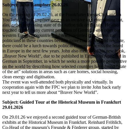
Subject: John Kampfner 26.02.26
On the evening of 26.02.26, at the Frankfurter PresseClub and on
YouTube, John Kampfner gave us an incisive and entertaining but,
alas, rather depressing state of the nation talk on Britain. He also
touched on the many current problems of Germany and other big
western European countries. John was worried that, unless top
politicians in these countries became more courageous and resolute,
there could be a lurch towards political extremism across the board
in Europe in the next few years. John also mentioned his new book,
„Braver New World“, due to be published in English in April and in
German in September, in which he seeks a more positive perspective
on the world by describing how selected countries have found “state
of the art” solutions in areas such as care homes, social housing,
clean energy and digitisation.
The event was well-attended both physically and virtually. In
cooperation again with the FPC we plan to invite John back early
next year to tell us more about “Braver New World”.
Subject: Guided Tour at the Historical Museum in Frankfurt
29.01.2026
On 29.01.26 we enjoyed a second guided tour of German-British
exhibits at the Historical Museum in Frankfurt. Reinhard Fröhlich,
Co-Head of the museum’s Freunde & Förderer group, started by