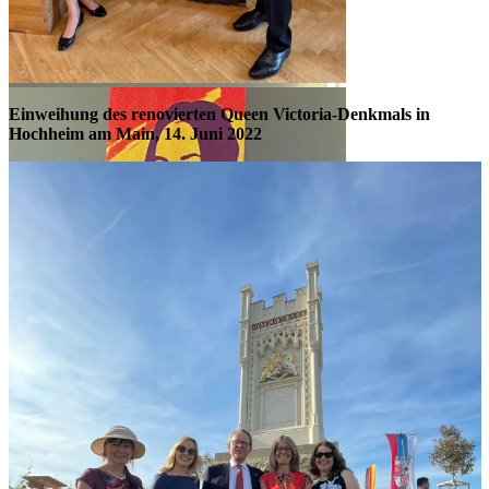
Einweihung des renovierten Queen Victoria-Denkmals in
Hochheim am Main
, 14. Juni 2022
Uwe Becker, Staatssekretär für
Europaangelegenheiten u. Dr. Andreas
Fabritius-brit. Honorarkonsul- Foto – Jürgen
Mai