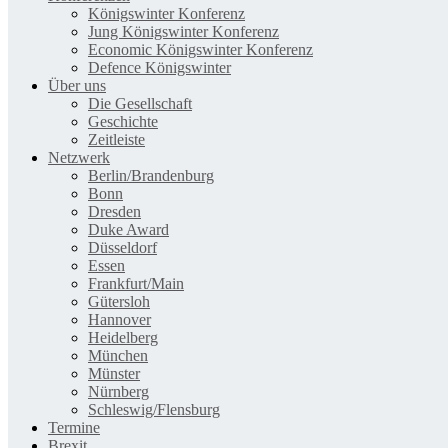
Königswinter Konferenz
Jung Königswinter Konferenz
Economic Königswinter Konferenz
Defence Königswinter
Über uns
Die Gesellschaft
Geschichte
Zeitleiste
Netzwerk
Berlin/Brandenburg
Bonn
Dresden
Duke Award
Düsseldorf
Essen
Frankfurt/Main
Gütersloh
Hannover
Heidelberg
München
Münster
Nürnberg
Schleswig/Flensburg
Termine
Brexit