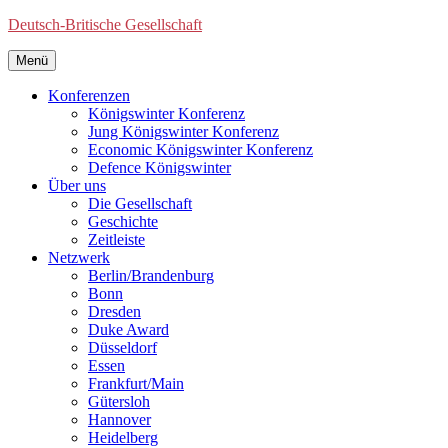
Deutsch-Britische Gesellschaft
Menü
Konferenzen
Königswinter Konferenz
Jung Königswinter Konferenz
Economic Königswinter Konferenz
Defence Königswinter
Über uns
Die Gesellschaft
Geschichte
Zeitleiste
Netzwerk
Berlin/Brandenburg
Bonn
Dresden
Duke Award
Düsseldorf
Essen
Frankfurt/Main
Gütersloh
Hannover
Heidelberg