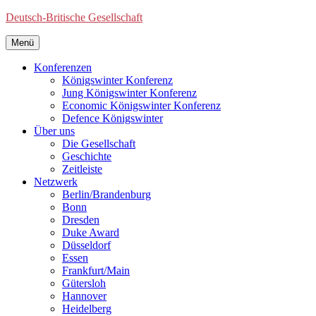
Deutsch-Britische Gesellschaft
Menü
Konferenzen
Königswinter Konferenz
Jung Königswinter Konferenz
Economic Königswinter Konferenz
Defence Königswinter
Über uns
Die Gesellschaft
Geschichte
Zeitleiste
Netzwerk
Berlin/Brandenburg
Bonn
Dresden
Duke Award
Düsseldorf
Essen
Frankfurt/Main
Gütersloh
Hannover
Heidelberg