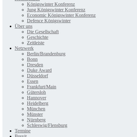
Königswinter Konferenz
Jung Königswinter Konferenz
Economic Königswinter Konferenz
Defence Königswinter
Über uns
Die Gesellschaft
Geschichte
Zeitleiste
Netzwerk
Berlin/Brandenburg
Bonn
Dresden
Duke Award
Düsseldorf
Essen
Frankfurt/Main
Gütersloh
Hannover
Heidelberg
München
Münster
Nürnberg
Schleswig/Flensburg
Termine
Brexit