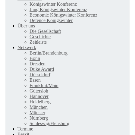
Königswinter Konferenz
Jung Königswinter Konferenz
Economic Königswinter Konferenz
Defence Königswinter
Über uns
Die Gesellschaft
Geschichte
Zeitleiste
Netzwerk
Berlin/Brandenburg
Bonn
Dresden
Duke Award
Düsseldorf
Essen
Frankfurt/Main
Gütersloh
Hannover
Heidelberg
München
Münster
Nürnberg
Schleswig/Flensburg
Termine
Brexit