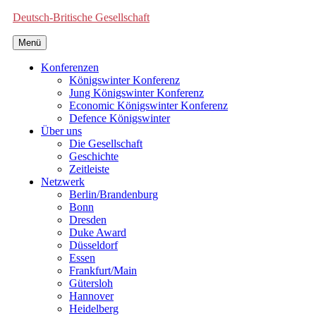
Deutsch-Britische Gesellschaft
Menü
Konferenzen
Königswinter Konferenz
Jung Königswinter Konferenz
Economic Königswinter Konferenz
Defence Königswinter
Über uns
Die Gesellschaft
Geschichte
Zeitleiste
Netzwerk
Berlin/Brandenburg
Bonn
Dresden
Duke Award
Düsseldorf
Essen
Frankfurt/Main
Gütersloh
Hannover
Heidelberg