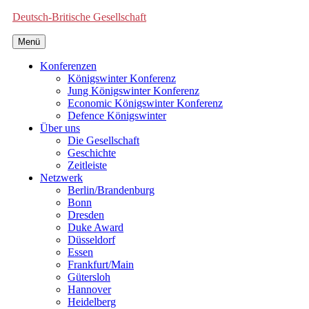
Deutsch-Britische Gesellschaft
Menü
Konferenzen
Königswinter Konferenz
Jung Königswinter Konferenz
Economic Königswinter Konferenz
Defence Königswinter
Über uns
Die Gesellschaft
Geschichte
Zeitleiste
Netzwerk
Berlin/Brandenburg
Bonn
Dresden
Duke Award
Düsseldorf
Essen
Frankfurt/Main
Gütersloh
Hannover
Heidelberg