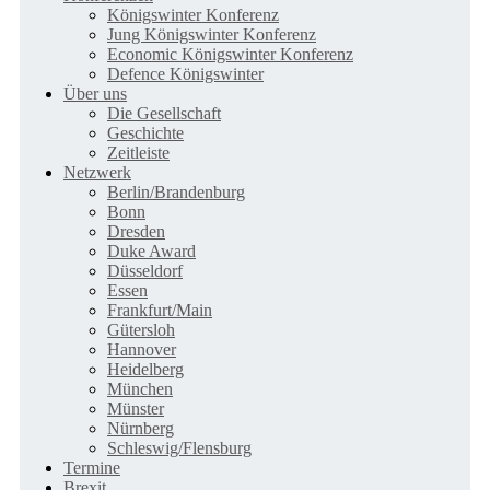
Königswinter Konferenz
Jung Königswinter Konferenz
Economic Königswinter Konferenz
Defence Königswinter
Über uns
Die Gesellschaft
Geschichte
Zeitleiste
Netzwerk
Berlin/Brandenburg
Bonn
Dresden
Duke Award
Düsseldorf
Essen
Frankfurt/Main
Gütersloh
Hannover
Heidelberg
München
Münster
Nürnberg
Schleswig/Flensburg
Termine
Brexit