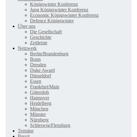
Königswinter Konferenz
Jung Königswinter Konferenz
Economic Königswinter Konferenz
Defence Königswinter
Über uns
Die Gesellschaft
Geschichte
Zeitleiste
Netzwerk
Berlin/Brandenburg
Bonn
Dresden
Duke Award
Düsseldorf
Essen
Frankfurt/Main
Gütersloh
Hannover
Heidelberg
München
Münster
Nürnberg
Schleswig/Flensburg
Termine
Brexit