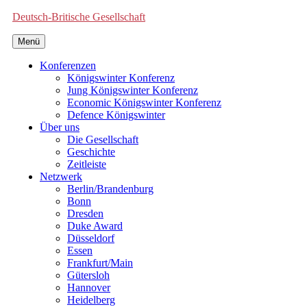
Deutsch-Britische Gesellschaft
Menü
Konferenzen
Königswinter Konferenz
Jung Königswinter Konferenz
Economic Königswinter Konferenz
Defence Königswinter
Über uns
Die Gesellschaft
Geschichte
Zeitleiste
Netzwerk
Berlin/Brandenburg
Bonn
Dresden
Duke Award
Düsseldorf
Essen
Frankfurt/Main
Gütersloh
Hannover
Heidelberg