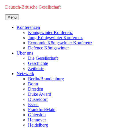
Deutsch-Britische Gesellschaft
Menü
Konferenzen
Königswinter Konferenz
Jung Königswinter Konferenz
Economic Königswinter Konferenz
Defence Königswinter
Über uns
Die Gesellschaft
Geschichte
Zeitleiste
Netzwerk
Berlin/Brandenburg
Bonn
Dresden
Duke Award
Düsseldorf
Essen
Frankfurt/Main
Gütersloh
Hannover
Heidelberg