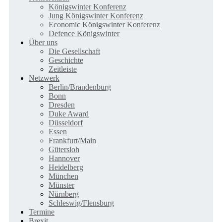
Königswinter Konferenz
Jung Königswinter Konferenz
Economic Königswinter Konferenz
Defence Königswinter
Über uns
Die Gesellschaft
Geschichte
Zeitleiste
Netzwerk
Berlin/Brandenburg
Bonn
Dresden
Duke Award
Düsseldorf
Essen
Frankfurt/Main
Gütersloh
Hannover
Heidelberg
München
Münster
Nürnberg
Schleswig/Flensburg
Termine
Brexit