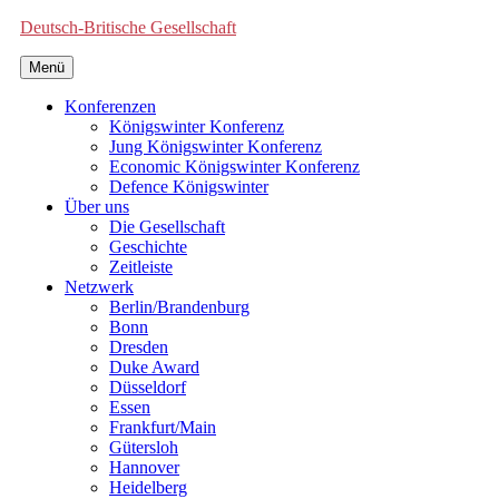
Deutsch-Britische Gesellschaft
Menü
Konferenzen
Königswinter Konferenz
Jung Königswinter Konferenz
Economic Königswinter Konferenz
Defence Königswinter
Über uns
Die Gesellschaft
Geschichte
Zeitleiste
Netzwerk
Berlin/Brandenburg
Bonn
Dresden
Duke Award
Düsseldorf
Essen
Frankfurt/Main
Gütersloh
Hannover
Heidelberg