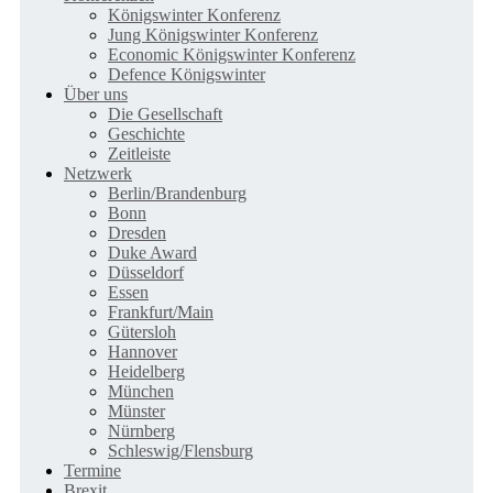
Königswinter Konferenz
Jung Königswinter Konferenz
Economic Königswinter Konferenz
Defence Königswinter
Über uns
Die Gesellschaft
Geschichte
Zeitleiste
Netzwerk
Berlin/Brandenburg
Bonn
Dresden
Duke Award
Düsseldorf
Essen
Frankfurt/Main
Gütersloh
Hannover
Heidelberg
München
Münster
Nürnberg
Schleswig/Flensburg
Termine
Brexit