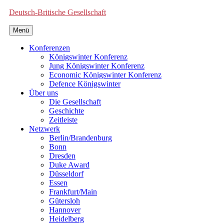
Deutsch-Britische Gesellschaft
Menü
Konferenzen
Königswinter Konferenz
Jung Königswinter Konferenz
Economic Königswinter Konferenz
Defence Königswinter
Über uns
Die Gesellschaft
Geschichte
Zeitleiste
Netzwerk
Berlin/Brandenburg
Bonn
Dresden
Duke Award
Düsseldorf
Essen
Frankfurt/Main
Gütersloh
Hannover
Heidelberg