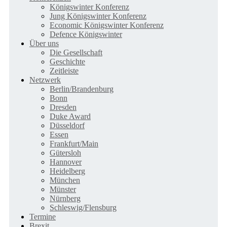
Königswinter Konferenz
Jung Königswinter Konferenz
Economic Königswinter Konferenz
Defence Königswinter
Über uns
Die Gesellschaft
Geschichte
Zeitleiste
Netzwerk
Berlin/Brandenburg
Bonn
Dresden
Duke Award
Düsseldorf
Essen
Frankfurt/Main
Gütersloh
Hannover
Heidelberg
München
Münster
Nürnberg
Schleswig/Flensburg
Termine
Brexit