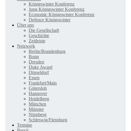
Königswinter Konferenz
Jung Königswinter Konferenz
Economic Königswinter Konferenz
Defence Königswinter
Über uns
Die Gesellschaft
Geschichte
Zeitleiste
Netzwerk
Berlin/Brandenburg
Bonn
Dresden
Duke Award
Düsseldorf
Essen
Frankfurt/Main
Gütersloh
Hannover
Heidelberg
München
Münster
Nürnberg
Schleswig/Flensburg
Termine
Brexit