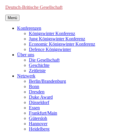
Deutsch-Britische Gesellschaft
Menü
Konferenzen
Königswinter Konferenz
Jung Königswinter Konferenz
Economic Königswinter Konferenz
Defence Königswinter
Über uns
Die Gesellschaft
Geschichte
Zeitleiste
Netzwerk
Berlin/Brandenburg
Bonn
Dresden
Duke Award
Düsseldorf
Essen
Frankfurt/Main
Gütersloh
Hannover
Heidelberg