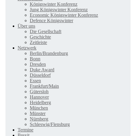
Königswinter Konferenz
Jung Königswinter Konferenz
Economic Königswinter Konferenz
Defence Königswinter
Über uns
Die Gesellschaft
Geschichte
Zeitleiste
Netzwerk
Berlin/Brandenburg
Bonn
Dresden
Duke Award
Düsseldorf
Essen
Frankfurt/Main
Gütersloh
Hannover
Heidelberg
München
Münster
Nürnberg
Schleswig/Flensburg
Termine
Brexit