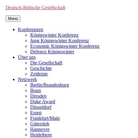
Deutsch-Britische Gesellschaft
Menü
Konferenzen
Königswinter Konferenz
Jung Königswinter Konferenz
Economic Königswinter Konferenz
Defence Königswinter
Über uns
Die Gesellschaft
Geschichte
Zeitleiste
Netzwerk
Berlin/Brandenburg
Bonn
Dresden
Duke Award
Düsseldorf
Essen
Frankfurt/Main
Gütersloh
Hannover
Heidelberg