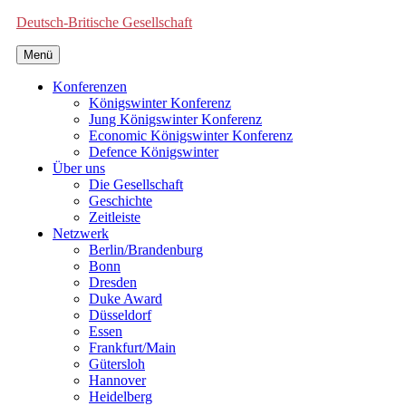
Deutsch-Britische Gesellschaft
Menü
Konferenzen
Königswinter Konferenz
Jung Königswinter Konferenz
Economic Königswinter Konferenz
Defence Königswinter
Über uns
Die Gesellschaft
Geschichte
Zeitleiste
Netzwerk
Berlin/Brandenburg
Bonn
Dresden
Duke Award
Düsseldorf
Essen
Frankfurt/Main
Gütersloh
Hannover
Heidelberg