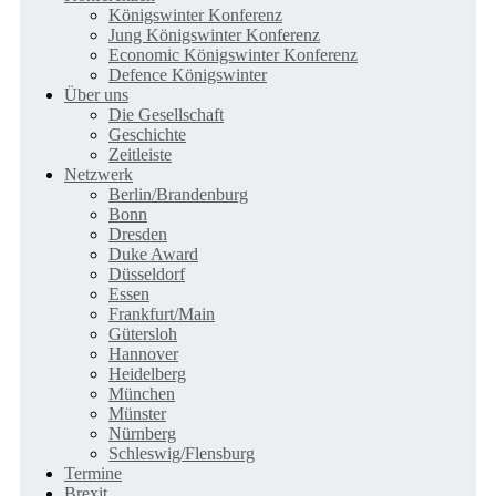
Königswinter Konferenz
Jung Königswinter Konferenz
Economic Königswinter Konferenz
Defence Königswinter
Über uns
Die Gesellschaft
Geschichte
Zeitleiste
Netzwerk
Berlin/Brandenburg
Bonn
Dresden
Duke Award
Düsseldorf
Essen
Frankfurt/Main
Gütersloh
Hannover
Heidelberg
München
Münster
Nürnberg
Schleswig/Flensburg
Termine
Brexit