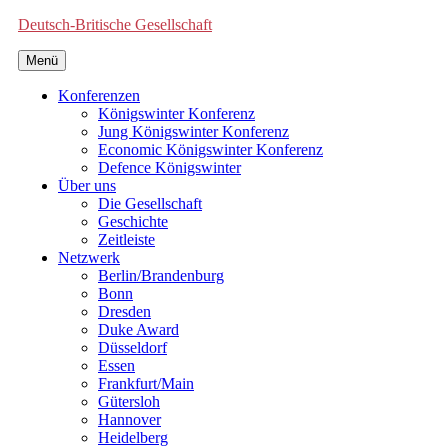
Deutsch-Britische Gesellschaft
Menü
Konferenzen
Königswinter Konferenz
Jung Königswinter Konferenz
Economic Königswinter Konferenz
Defence Königswinter
Über uns
Die Gesellschaft
Geschichte
Zeitleiste
Netzwerk
Berlin/Brandenburg
Bonn
Dresden
Duke Award
Düsseldorf
Essen
Frankfurt/Main
Gütersloh
Hannover
Heidelberg