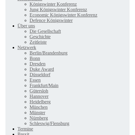
Königswinter Konferenz
Jung Königswinter Konferenz
Economic Königswinter Konferenz
Defence Königswinter
Über uns
Die Gesellschaft
Geschichte
Zeitleiste
Netzwerk
Berlin/Brandenburg
Bonn
Dresden
Duke Award
Düsseldorf
Essen
Frankfurt/Main
Gütersloh
Hannover
Heidelberg
München
Münster
Nürnberg
Schleswig/Flensburg
Termine
Brexit