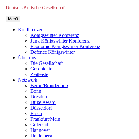
Deutsch-Britische Gesellschaft
Menü
Konferenzen
Königswinter Konferenz
Jung Königswinter Konferenz
Economic Königswinter Konferenz
Defence Königswinter
Über uns
Die Gesellschaft
Geschichte
Zeitleiste
Netzwerk
Berlin/Brandenburg
Bonn
Dresden
Duke Award
Düsseldorf
Essen
Frankfurt/Main
Gütersloh
Hannover
Heidelberg