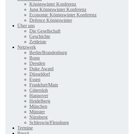
Königswinter Konferenz
Jung Königswinter Konferenz
Economic Königswinter Konferenz
Defence Königswinter
Über uns
Die Gesellschaft
Geschichte
Zeitleiste
Netzwerk
Berlin/Brandenburg
Bonn
Dresden
Duke Award
Düsseldorf
Essen
Frankfurt/Main
Gütersloh
Hannover
Heidelberg
München
Münster
Nürnberg
Schleswig/Flensburg
Termine
Brexit