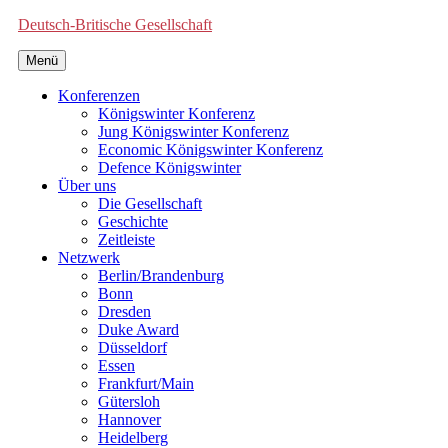
Deutsch-Britische Gesellschaft
Menü
Konferenzen
Königswinter Konferenz
Jung Königswinter Konferenz
Economic Königswinter Konferenz
Defence Königswinter
Über uns
Die Gesellschaft
Geschichte
Zeitleiste
Netzwerk
Berlin/Brandenburg
Bonn
Dresden
Duke Award
Düsseldorf
Essen
Frankfurt/Main
Gütersloh
Hannover
Heidelberg