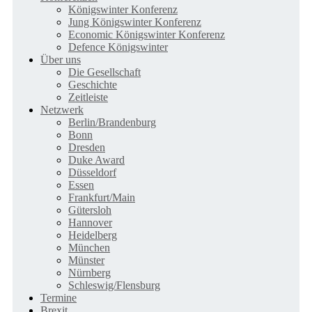
Königswinter Konferenz
Jung Königswinter Konferenz
Economic Königswinter Konferenz
Defence Königswinter
Über uns
Die Gesellschaft
Geschichte
Zeitleiste
Netzwerk
Berlin/Brandenburg
Bonn
Dresden
Duke Award
Düsseldorf
Essen
Frankfurt/Main
Gütersloh
Hannover
Heidelberg
München
Münster
Nürnberg
Schleswig/Flensburg
Termine
Brexit