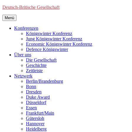
Deutsch-Britische Gesellschaft
Menü
Konferenzen
Königswinter Konferenz
Jung Königswinter Konferenz
Economic Königswinter Konferenz
Defence Königswinter
Über uns
Die Gesellschaft
Geschichte
Zeitleiste
Netzwerk
Berlin/Brandenburg
Bonn
Dresden
Duke Award
Düsseldorf
Essen
Frankfurt/Main
Gütersloh
Hannover
Heidelberg