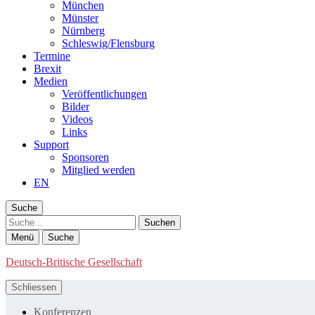
München
Münster
Nürnberg
Schleswig/Flensburg
Termine
Brexit
Medien
Veröffentlichungen
Bilder
Videos
Links
Support
Sponsoren
Mitglied werden
EN
Suche
Suche
Menü
Suche
Deutsch-Britische Gesellschaft
Schliessen
Konferenzen