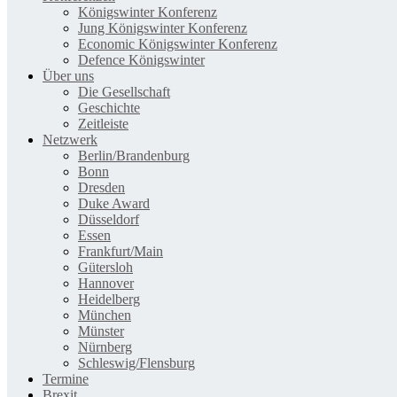
Königswinter Konferenz
Jung Königswinter Konferenz
Economic Königswinter Konferenz
Defence Königswinter
Über uns
Die Gesellschaft
Geschichte
Zeitleiste
Netzwerk
Berlin/Brandenburg
Bonn
Dresden
Duke Award
Düsseldorf
Essen
Frankfurt/Main
Gütersloh
Hannover
Heidelberg
München
Münster
Nürnberg
Schleswig/Flensburg
Termine
Brexit