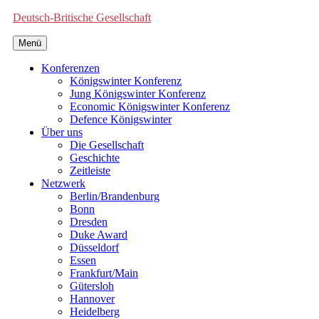
Deutsch-Britische Gesellschaft
Menü
Konferenzen
Königswinter Konferenz
Jung Königswinter Konferenz
Economic Königswinter Konferenz
Defence Königswinter
Über uns
Die Gesellschaft
Geschichte
Zeitleiste
Netzwerk
Berlin/Brandenburg
Bonn
Dresden
Duke Award
Düsseldorf
Essen
Frankfurt/Main
Gütersloh
Hannover
Heidelberg