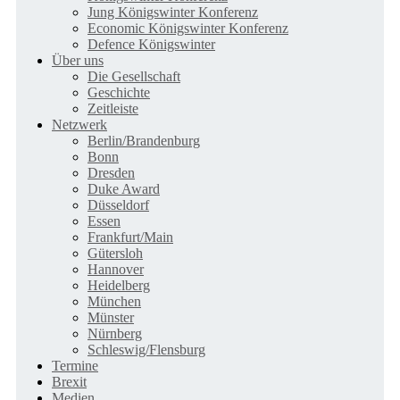
Jung Königswinter Konferenz
Economic Königswinter Konferenz
Defence Königswinter
Über uns
Die Gesellschaft
Geschichte
Zeitleiste
Netzwerk
Berlin/Brandenburg
Bonn
Dresden
Duke Award
Düsseldorf
Essen
Frankfurt/Main
Gütersloh
Hannover
Heidelberg
München
Münster
Nürnberg
Schleswig/Flensburg
Termine
Brexit
Medien