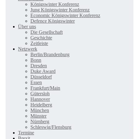
Königswinter Konferenz
Jung Königswinter Konferenz
Economic Königswinter Konferenz
Defence Königswinter
Über uns
Die Gesellschaft
Geschichte
Zeitleiste
Netzwerk
Berlin/Brandenburg
Bonn
Dresden
Duke Award
Düsseldorf
Essen
Frankfurt/Main
Gütersloh
Hannover
Heidelberg
München
Münster
Nürnberg
Schleswig/Flensburg
Termine
Brexit