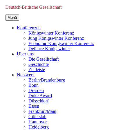
Deutsch-Britische Gesellschaft
Menü
Konferenzen
Königswinter Konferenz
Jung Königswinter Konferenz
Economic Königswinter Konferenz
Defence Königswinter
Über uns
Die Gesellschaft
Geschichte
Zeitleiste
Netzwerk
Berlin/Brandenburg
Bonn
Dresden
Duke Award
Düsseldorf
Essen
Frankfurt/Main
Gütersloh
Hannover
Heidelberg