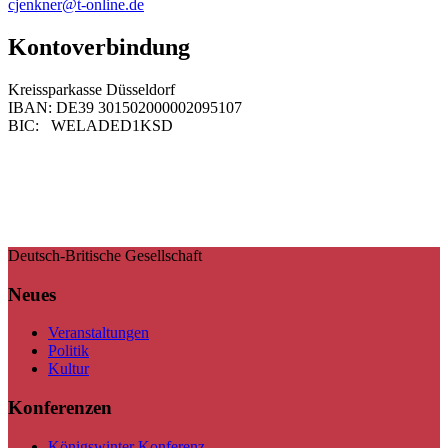
cjenkner@t-online.de
Kontoverbindung
Kreissparkasse Düsseldorf
IBAN: DE39 301502000002095107
BIC: WELADED1KSD
Deutsch-Britische Gesellschaft
Neues
Veranstaltungen
Politik
Kultur
Konferenzen
Königswinter Konferenz