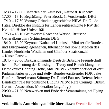
16:30 – 17:00 Eintreffen der Gäste bei „Kaffee & Kuchen“
17:00 – 17:10 Begrüßung: Peter Brock, 1. Vorsitzender DBG
17:10 – 17:50 Vortrag: Gründungsgeschichte NRW, Dr. Guido
Hitze, Direktor des Instituts für Landeszeitgeschichte NRW der
Heinrich-Heine-Universität
17:50 – 18:10 Grußworte: Roseanna Watson, Britische
Generalkonsulin / Schirmherrin DBG
18:10 – 18:20 Keynote: Nathanael Liminski, Minister für Bundes-
und Europa-angelegenheiten, Internationales sowie Medien des
Landes Nordrhein-Westfalen und Chef der Staatskanzlei
– Kurze Pause –
18:45 – 20:00 Diskussionsrunde Deutsch-Britische Freundschaft
heute – Bedeutung der Kensington Treaty und Entwicklung der
Demokratie: Henning Höne, MdL NRW / Vorsitzender der dt.-brit.
Parlamentarier-gruppe und stellv. Bundesvorsitzender FDP; Jake
Benford, Bertelsmann Stiftung; Dr. Daniel Faustus, Referatsleiter
Landeszentrale für politische Bildung NRW; Rafe Courage, British
German Association; Moderation (angefragt)
20:00 – 21:30 Netzwerken und Ende der Veranstaltung bei Flying
Dinner
verbindliche Anmeldungen bitte über diesen
Eventbrite linke!