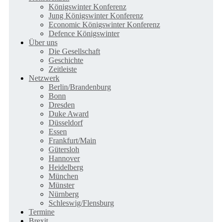
Königswinter Konferenz
Jung Königswinter Konferenz
Economic Königswinter Konferenz
Defence Königswinter
Über uns
Die Gesellschaft
Geschichte
Zeitleiste
Netzwerk
Berlin/Brandenburg
Bonn
Dresden
Duke Award
Düsseldorf
Essen
Frankfurt/Main
Gütersloh
Hannover
Heidelberg
München
Münster
Nürnberg
Schleswig/Flensburg
Termine
Brexit