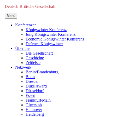
Deutsch-Britische Gesellschaft
Menü
Konferenzen
Königswinter Konferenz
Jung Königswinter Konferenz
Economic Königswinter Konferenz
Defence Königswinter
Über uns
Die Gesellschaft
Geschichte
Zeitleiste
Netzwerk
Berlin/Brandenburg
Bonn
Dresden
Duke Award
Düsseldorf
Essen
Frankfurt/Main
Gütersloh
Hannover
Heidelberg