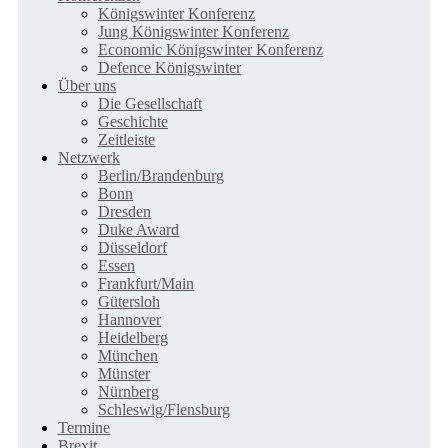
Königswinter Konferenz
Jung Königswinter Konferenz
Economic Königswinter Konferenz
Defence Königswinter
Über uns
Die Gesellschaft
Geschichte
Zeitleiste
Netzwerk
Berlin/Brandenburg
Bonn
Dresden
Duke Award
Düsseldorf
Essen
Frankfurt/Main
Gütersloh
Hannover
Heidelberg
München
Münster
Nürnberg
Schleswig/Flensburg
Termine
Brexit