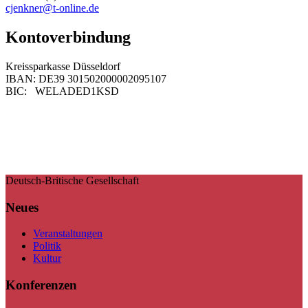
cjenkner@t-online.de
Kontoverbindung
Kreissparkasse Düsseldorf
IBAN: DE39 301502000002095107
BIC: WELADED1KSD
Deutsch-Britische Gesellschaft
Neues
Veranstaltungen
Politik
Kultur
Konferenzen