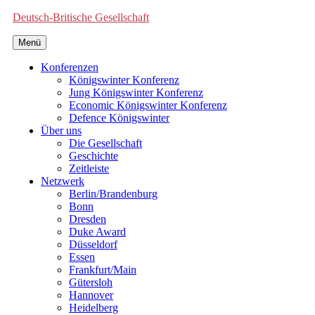
Deutsch-Britische Gesellschaft
Menü
Konferenzen
Königswinter Konferenz
Jung Königswinter Konferenz
Economic Königswinter Konferenz
Defence Königswinter
Über uns
Die Gesellschaft
Geschichte
Zeitleiste
Netzwerk
Berlin/Brandenburg
Bonn
Dresden
Duke Award
Düsseldorf
Essen
Frankfurt/Main
Gütersloh
Hannover
Heidelberg