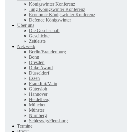
Königswinter Konferenz
Jung Königswinter Konferenz
Economic Königswinter Konferenz
Defence Königswinter
Über uns
Die Gesellschaft
Geschichte
Zeitleiste
Netzwerk
Berlin/Brandenburg
Bonn
Dresden
Duke Award
Düsseldorf
Essen
Frankfurt/Main
Gütersloh
Hannover
Heidelberg
München
Münster
Nürnberg
Schleswig/Flensburg
Termine
Brexit