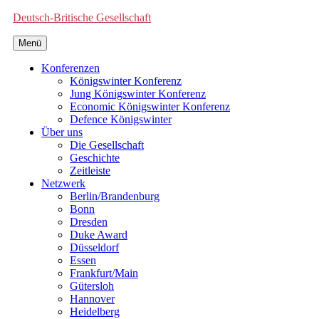
Deutsch-Britische Gesellschaft
Menü
Konferenzen
Königswinter Konferenz
Jung Königswinter Konferenz
Economic Königswinter Konferenz
Defence Königswinter
Über uns
Die Gesellschaft
Geschichte
Zeitleiste
Netzwerk
Berlin/Brandenburg
Bonn
Dresden
Duke Award
Düsseldorf
Essen
Frankfurt/Main
Gütersloh
Hannover
Heidelberg