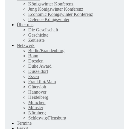
Königswinter Konferenz
Jung Königswinter Konferenz
Economic Königswinter Konferenz
Defence Königswinter
Über uns
Die Gesellschaft
Geschichte
Zeitleiste
Netzwerk
Berlin/Brandenburg
Bonn
Dresden
Duke Award
Düsseldorf
Essen
Frankfurt/Main
Gütersloh
Hannover
Heidelberg
München
Münster
Nürnberg
Schleswig/Flensburg
Termine
Brexit