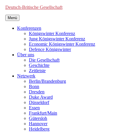
Deutsch-Britische Gesellschaft
Menü
Konferenzen
Königswinter Konferenz
Jung Königswinter Konferenz
Economic Königswinter Konferenz
Defence Königswinter
Über uns
Die Gesellschaft
Geschichte
Zeitleiste
Netzwerk
Berlin/Brandenburg
Bonn
Dresden
Duke Award
Düsseldorf
Essen
Frankfurt/Main
Gütersloh
Hannover
Heidelberg