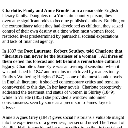
Charlotte, Emily and Anne Brontë
form a remarkable English
literary family. Daughters of a Yorkshire country parson, they
overcame significant odds to become published authors. Building on
the extraordinary talent they had developed as children, they seized
control of their own destiny at a time when most women faced
restricted lives predetermined by patriarchal societal expectations
and lack of financial agency.
In 1837 the
Poet Laureate, Robert Southey, told Charlotte that
“literature can never be the business of a woman”
.
All three of
them
defied this forecast and l
eft behind a remarkable cultural
legacy
. Charlotte’s Jane Eyre was an overnight sensation when it
was published in 1847 and remains much loved by readers today.
Emily’s Wuthering Heights (1847) is one of the most iconic novels
in English literature; it shocked contemporary critics and remains
controversial to this day. In her later novels, Charlotte perceptively
addressed the treatment and status of women in Shirley (1849),
while in Villette (1853) she provided a window into inner
consciousness, seen by some as a precursor to James Joyce’s
Ulysses.
Anne’s Agnes Grey (1847) gives social historians a valuable insight
into the experiences of a governess; her second novel The Tenant of
Wildfell Hall, is considered by many critics to be the first sustained