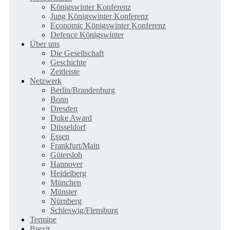
Königswinter Konferenz
Jung Königswinter Konferenz
Economic Königswinter Konferenz
Defence Königswinter
Über uns
Die Gesellschaft
Geschichte
Zeitleiste
Netzwerk
Berlin/Brandenburg
Bonn
Dresden
Duke Award
Düsseldorf
Essen
Frankfurt/Main
Gütersloh
Hannover
Heidelberg
München
Münster
Nürnberg
Schleswig/Flensburg
Termine
Brexit