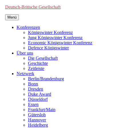
Deutsch-Britische Gesellschaft
Menü
Konferenzen
Königswinter Konferenz
Jung Königswinter Konferenz
Economic Königswinter Konferenz
Defence Königswinter
Über uns
Die Gesellschaft
Geschichte
Zeitleiste
Netzwerk
Berlin/Brandenburg
Bonn
Dresden
Duke Award
Düsseldorf
Essen
Frankfurt/Main
Gütersloh
Hannover
Heidelberg