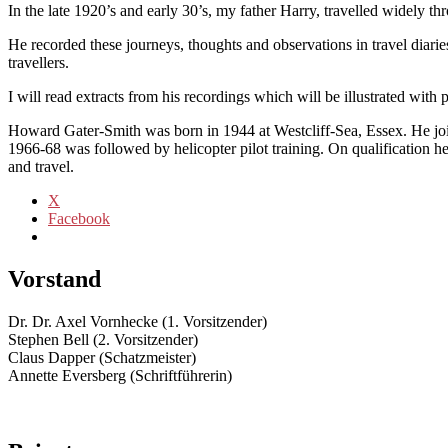
In the late 1920’s and early 30’s, my father Harry, travelled widely th
He recorded these journeys, thoughts and observations in travel diari
travellers.
I will read extracts from his recordings which will be illustrated with p
Howard Gater-Smith was born in 1944 at Westcliff-Sea, Essex. He jo
1966-68 was followed by helicopter pilot training. On qualification h
and travel.
X
Facebook
Vorstand
Dr. Dr. Axel Vornhecke (1. Vorsitzender)
Stephen Bell (2. Vorsitzender)
Claus Dapper (Schatzmeister)
Annette Eversberg (Schriftführerin)