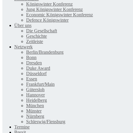
Königswinter Konferenz
Jung Königswinter Konferenz
Economic Königswinter Konferenz
Defence Königswinter
Über uns
Die Gesellschaft
Geschichte
Zeitleiste
Netzwerk
Berlin/Brandenburg
Bonn
Dresden
Duke Award
Düsseldorf
Essen
Frankfurt/Main
Gütersloh
Hannover
Heidelberg
München
Münster
Nürnberg
Schleswig/Flensburg
Termine
Brexit