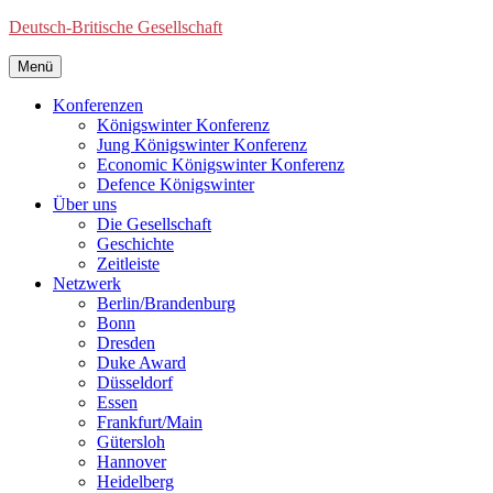
Deutsch-Britische Gesellschaft
Menü
Konferenzen
Königswinter Konferenz
Jung Königswinter Konferenz
Economic Königswinter Konferenz
Defence Königswinter
Über uns
Die Gesellschaft
Geschichte
Zeitleiste
Netzwerk
Berlin/Brandenburg
Bonn
Dresden
Duke Award
Düsseldorf
Essen
Frankfurt/Main
Gütersloh
Hannover
Heidelberg